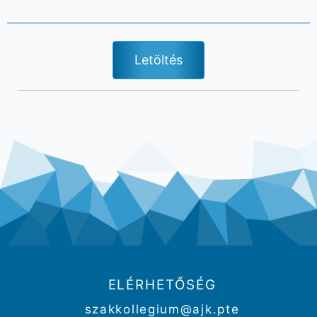
Letöltés
ELÉRHETŐSÉG
szakkollegium@ajk.pte