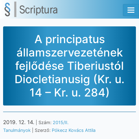
Tog
A principatus
államszervezetének
fejlődése Tiberiustól
Diocletianusig (Kr. u.
14 – Kr. u. 284)
2019. 12. 14.
| Szám:
2015/II.
Tanulmányok
| Szerző:
Pókecz Kovács Attila