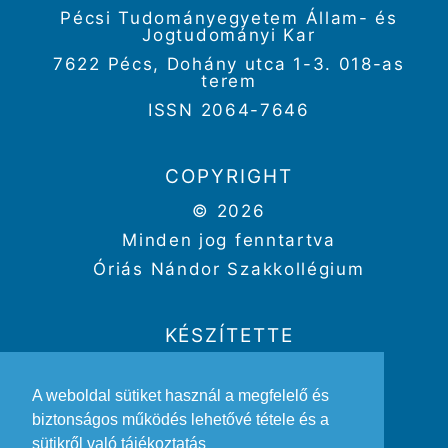
Pécsi Tudományegyetem Állam- és
Jogtudományi Kar
7622 Pécs, Dohány utca 1-3. 018-as
terem
ISSN 2064-7646
COPYRIGHT
© 2026
Minden jog fenntartva
Óriás Nándor Szakkollégium
KÉSZÍTETTE
Weboldal:
Kriszbacher Gergő
A weboldal sütiket használ a megfelelő és
Design:
Gertheis Anna
biztonságos működés lehetővé tétele és a
sütikről való tájékoztatás