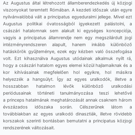
Az Augustus által létrehozott államberendezkedés új közjogi
viszonyokat teremtett Rómában. A kezdeti időszak után egyre
nyilvánvalóbbá vált a principatus egyeduralmi jellege. Mivel ezt
Augustus politikai óvatosságból igyekezett palástolni, a
császári hatalomnak sem alakult ki egységes koncepciója,
vagyis a principatus államrendje nem egy megszilárdult jogi
intézményrendszeren alapult, hanem inkább különböző
hatáskörök gyűjteménye, ezek egy kézben való összefogása
volt. Ezt kihasználva Augustus utódainak alkalmuk nyílt rá,
hogy a császári hatalom egyes elemei közül hajlamaiknak és a
kor kihívásainak megfelelően hol egyikre, hol másikra
helyezzék a hangsúlyt. Így az egyes uralkodók, illetve a
hosszabban hatalmon lévők különböző uralkodási
periódusainak történeti tanulmányozása teszi lehetővé
a princeps hatalmának meghatározását annak csaknem három
évszázados időszaka során. Célszerűnek látom a
továbbiakban az egyes uralkodó dinasztiák, illetve rövidebb
korszakok szerinti bontásban bemutatni a principatus közjogi
rendszerének változásait.