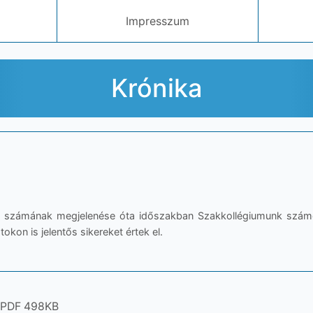
Impresszum
Krónika
. számának megjelenése óta időszakban Szakkollégiumunk számo
kon is jelentős sikereket értek el.
 PDF 498KB