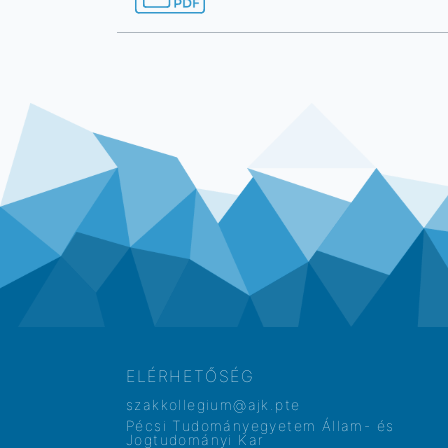
ELÉRHETŐSÉG
szakkollegium@ajk.pte
Pécsi Tudományegyetem Állam- és
Jogtudományi Kar