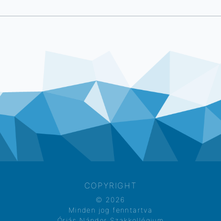
COPYRIGHT
© 2026
Minden jog fenntartva
Óriás Nándor Szakkollégium