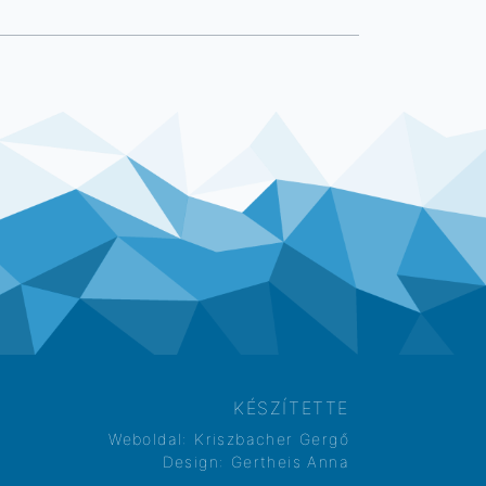
KÉSZÍTETTE
Weboldal:
Kriszbacher Gergő
Design:
Gertheis Anna