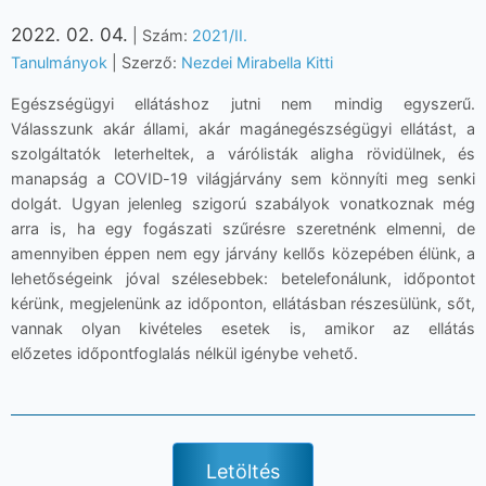
2022. 02. 04.
| Szám:
2021/II.
Tanulmányok
| Szerző:
Nezdei Mirabella Kitti
Egészségügyi ellátáshoz jutni nem mindig egyszerű.
Válasszunk akár állami, akár magánegészségügyi
ellátást, a
szolgáltatók leterheltek, a várólisták aligha rövidülnek, és
manapság a COVID
-
19
világjárvány sem könnyíti meg senki
dolgát. Ugyan jelenleg szigor
ú szabályok vonatkoznak még
arra
is, ha egy fogászati szűrésre szeretnénk elmenni, de
amennyiben éppen nem egy járvány kellős
közepében élünk, a
lehetőségeink jóval szélesebbek: betelefonálunk, időpontot
kérünk, megjelenünk
az időponton, ellátásban részesü
lünk, sőt,
vannak olyan kivételes esetek is, amikor az ellátás
előzetes
időpontfoglalás nélkül igénybe vehető.
Letöltés