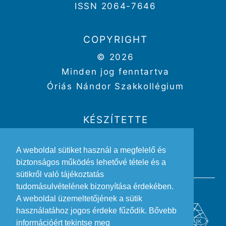
ISSN 2064-7646
COPYRIGHT
© 2026
Minden jog fenntartva
Óriás Nándor Szakkollégium
KÉSZÍTETTE
Weboldal:
Kriszbacher Gergő
A weboldal sütiket használ a megfelelő és
Design:
Gertheis Anna
biztonságos működés lehetővé tétele és a
sütikről való tájékoztatás
tudomásulvételének bizonyítása érdekében.
A weboldal üzemeltetőjének a sütik
használatához jogos érdeke fűződik. Bővebb
információért tekintse meg