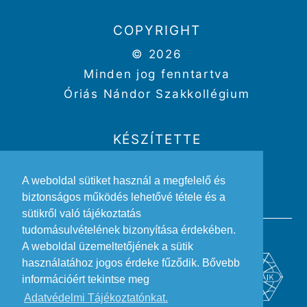
COPYRIGHT
© 2026
Minden jog fenntartva
Óriás Nándor Szakkollégium
KÉSZÍTETTE
Weboldal:
Kriszbacher Gergő
A weboldal sütiket használ a megfelelő és
Design:
Gertheis Anna
biztonságos működés lehetővé tétele és a
sütikről való tájékoztatás
tudomásulvételének bizonyítása érdekében.
A weboldal üzemeltetőjének a sütik
használatához jogos érdeke fűződik. Bővebb
információért tekintse meg
Adatvédelmi Tájékoztatónkat.