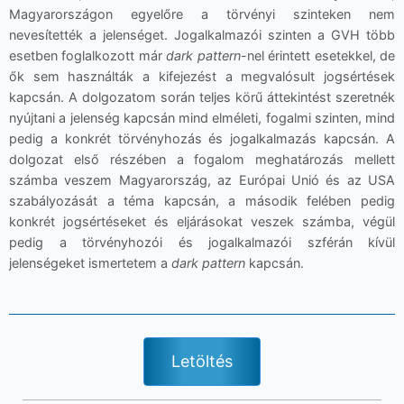
Magyarországon egyelőre a törvényi szinteken nem
nevesítették a jelenséget. Jogalkalmazói szinten a GVH több
esetben foglalkozott már
dark pattern
-nel érintett esetekkel, de
ők sem használták a kifejezést a megvalósult jogsértések
kapcsán. A dolgozatom során teljes körű áttekintést szeretnék
nyújtani a jelenség kapcsán mind elméleti, fogalmi szinten, mind
pedig a konkrét törvényhozás és jogalkalmazás kapcsán. A
dolgozat első részében a fogalom meghatározás mellett
számba veszem Magyarország, az Európai Unió és az USA
szabályozását a téma kapcsán, a második felében pedig
konkrét jogsértéseket és eljárásokat veszek számba, végül
pedig a törvényhozói és jogalkalmazói szférán kívül
jelenségeket ismertetem a
dark pattern
kapcsán.
Letöltés