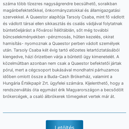
száma több tízezres nagyságrendre becsülhető, soraikban
magánbefektetőkkel, önkormányzatokkal és államigazgatási
szervekkel. A Quaestor alapítója Tarsoly Csaba, mint fő vádlott
és vádlott társai ellen sikkasztás és csalás vádjával folytatnak
büntetőeljárást a Fővárosi Ítélőtáblán, sőt még további
bűncselekményekben -pénzmosás, hűtlen kezelés, okirat
hamisítás- nyomoznak a Quaestor perben vádolt személyek
után. Tarsoly Csaba két évig tartó előzetes letartóztatásából
kiengedve, házi őrizetben várja a bűntető ügy kimenetelét. A
közelmúltban azonban nem csak a Quaestor befektetői jártak
pórul, mert a cégcsoport bukásával mondhatni párhuzamos
időben omlott össze a Buda-Cash Brókerház, valamint a
Hungária Értékpapír Zrt. ügyfelei számára. Kijelenthető, hogy a
rendszerváltás óta egymást érik Magyarországon a becsődölt
brókercégek, a csaló álbrókerek tömegeket vertek már át.
Letöltés