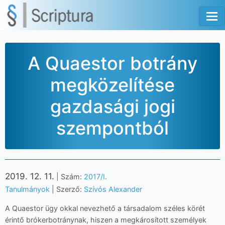
Tog
A Quaestor botrány
megközelítése
gazdasági jogi
szempontból
2019. 12. 11.
| Szám:
2017/I.
Tanulmányok
| Szerző:
Szívós Alexander
A Quaestor ügy okkal nevezhető a társadalom széles körét
érintő brókerbotránynak, hiszen a megkárosított személyek