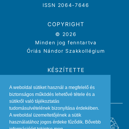
ISSN 2064-7646
COPYRIGHT
© 2026
Minden jog fenntartva
Óriás Nándor Szakkollégium
KÉSZÍTETTE
Weboldal:
Kriszbacher Gergő
A weboldal sütiket használ a megfelelő és
Design:
Gertheis Anna
biztonságos működés lehetővé tétele és a
sütikről való tájékoztatás
tudomásulvételének bizonyítása érdekében.
A weboldal üzemeltetőjének a sütik
használatához jogos érdeke fűződik. Bővebb
információért tekintse meg