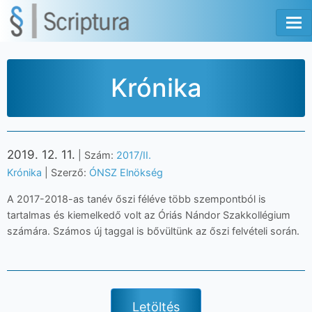
Tog
Krónika
2019. 12. 11.
| Szám:
2017/II.
Krónika
| Szerző:
ÓNSZ Elnökség
A 2017-2018-as tanév őszi féléve több szempontból is
tartalmas és kiemelkedő volt az Óriás Nándor Szakkollégium
számára. Számos új taggal is bővültünk az őszi felvételi során.
Letöltés