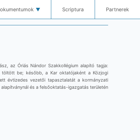
okumentumok
Scriptura
Partnerek
ász, az Óriás Nándor Szakkollégium alapító tagja:
t töltött be; később, a Kar oktatójaként a Közjogi
ett évtizedes vezetői tapasztalatát a kormányzati
 alapítványnál és a felsőoktatás-igazgatás területén