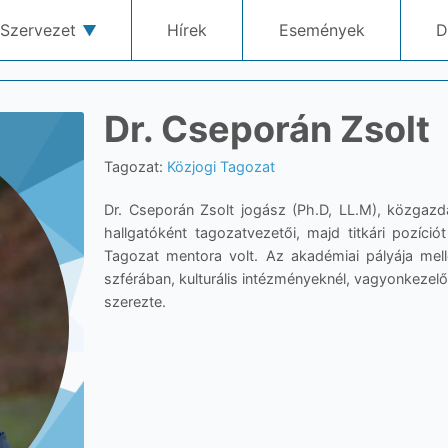
Szervezet
Hírek
Események
D
Dr. Cseporán Zsolt
Tagozat:
Közjogi Tagozat
Dr. Cseporán Zsolt jogász (Ph.D, LL.M), közgazd
hallgatóként tagozatvezetői, majd titkári pozíció
Tagozat mentora volt. Az akadémiai pályája mell
szférában, kulturális intézményeknél, vagyonkezelő
szerezte.