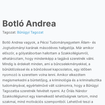
Botló Andrea
Tagozat:
Bűnügyi Tagozat
Botló Andrea vagyok, a Pécsi Tudományegyetem Állam- és
Jogtudományi karának másodéves hallgatója. Már amikor
először, a gólyatáborban hallottam a Szakkollégiumról,
elhatároztam, hogy mindenképp a tagjává szeretnék válni.
Mindig is érdekelt minden, ami a bűncselekményekkel, a
bűnüldözéssel és a bűnözéssel kapcsolatos, egy időben
nyomozó is szerettem volna lenni. Amikor elkezdtem
megismerkedni a büntetőjog, a kriminológia és a kriminalisztika
tudományával, egyértelművé vált számomra, hogy a Bűnügyi
Tagozatba szeretnék felvételt nyerni. Az Óriás Nándor
Szakkollégiumot egy kiemelkedő lehetőségnek tartom, mind
szakmai, mind motivációs szempontból. Lehetővé teszi a