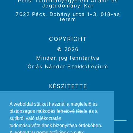
Pécsi Tudományegyetem Állam- és
Jogtudományi Kar
7622 Pécs, Dohány utca 1-3. 018-as
terem
COPYRIGHT
© 2026
Minden jog fenntartva
Óriás Nándor Szakkollégium
KÉSZÍTETTE
Weboldal:
Kriszbacher Gergő
A weboldal sütiket használ a megfelelő és
Design:
Gertheis Anna
biztonságos működés lehetővé tétele és a
sütikről való tájékoztatás
tudomásulvételének bizonyítása érdekében.
A weboldal üzemeltetőjének a sütik