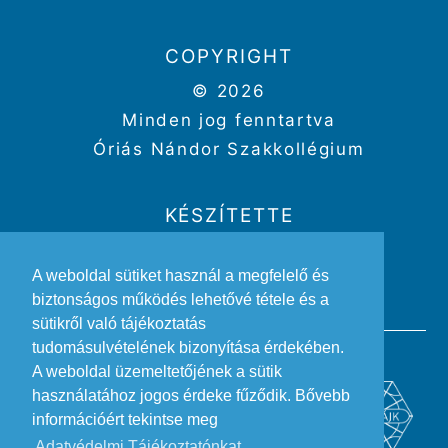
COPYRIGHT
© 2026
Minden jog fenntartva
Óriás Nándor Szakkollégium
KÉSZÍTETTE
Weboldal:
Kriszbacher Gergő
A weboldal sütiket használ a megfelelő és
Design:
Gertheis Anna
biztonságos működés lehetővé tétele és a
sütikről való tájékoztatás
tudomásulvételének bizonyítása érdekében.
A weboldal üzemeltetőjének a sütik
használatához jogos érdeke fűződik. Bővebb
információért tekintse meg
Adatvédelmi Tájékoztatónkat.