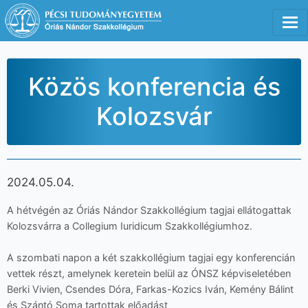
Tog
Közös konferencia és
Kolozsvár
2024.05.04.
A hétvégén az Óriás Nándor Szakkollégium tagjai ellátogattak
Kolozsvárra a Collegium Iuridicum Szakkollégiumhoz.
A szombati napon a két szakkollégium tagjai egy konferencián
vettek részt, amelynek keretein belül az ÓNSZ képviseletében
Berki Vivien, Csendes Dóra, Farkas-Kozics Iván, Kemény Bálint
és Szántó Soma tartottak előadást