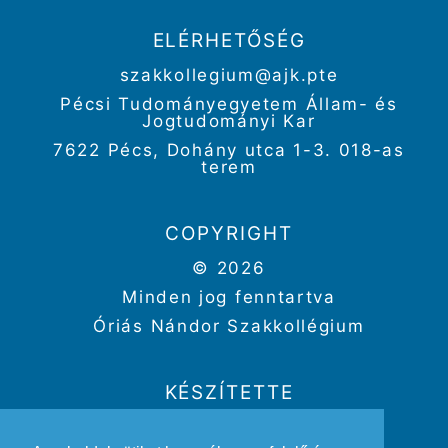
ELÉRHETŐSÉG
szakkollegium@ajk.pte
Pécsi Tudományegyetem Állam- és
Jogtudományi Kar
7622 Pécs, Dohány utca 1-3. 018-as
terem
COPYRIGHT
© 2026
Minden jog fenntartva
Óriás Nándor Szakkollégium
KÉSZÍTETTE
Weboldal:
Kriszbacher Gergő