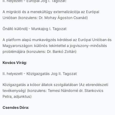
II. helyezett - Európai Jog I. Tagozat:
A migráció és a menekültügy externalizációja az Európai
Unióban (konzulens: Dr. Mohay Ágoston Csanád)
Önálló különdíj - Munkajog I. Tagozat
A platform alapú munkavégzés kérdései az Európai Unióban és
Magyarországon: különös tekintettel a jogviszony-minősítés
problémájára (konzulens: Dr. Bankó Zoltán)
Kovács Virág:
II. helyezett - Közigazgatás Jog II. Tagozat
Közigazgatás a kóbor állatok szolgálatában (Az ebrendészeti
tevékenység) (konzulens: Temesi Nándorné dr. Stankovics
Petra, adjunktus)
Csendes Dóra: