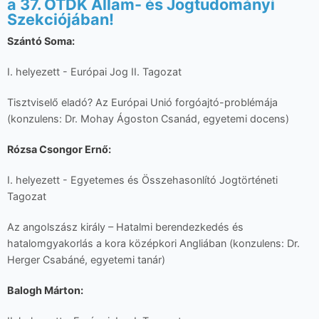
a 37. OTDK Állam- és Jogtudományi
Szekciójában!
Szántó Soma:
I. helyezett - Európai Jog II. Tagozat
Tisztviselő eladó? Az Európai Unió forgóajtó-problémája
(konzulens: Dr. Mohay Ágoston Csanád, egyetemi docens)
Rózsa Csongor Ernő:
I. helyezett - Egyetemes és Összehasonlító Jogtörténeti
Tagozat
Az angolszász király – Hatalmi berendezkedés és
hatalomgyakorlás a kora középkori Angliában (konzulens: Dr.
Herger Csabáné, egyetemi tanár)
Balogh Márton: