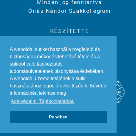
Minden jog fenntartva
Óriás Nándor Szakkollégium
KÉSZÍTETTE
Weboldal:
Kriszbacher Gergő
A weboldal sütiket használ a megfelelő és
Design:
Gertheis Anna
biztonságos működés lehetővé tétele és a
sütikről való tájékoztatás
tudomásulvételének bizonyítása érdekében.
A weboldal üzemeltetőjének a sütik
használatához jogos érdeke fűződik. Bővebb
információért tekintse meg
Adatvédelmi Tájékoztatónkat.
Rendben