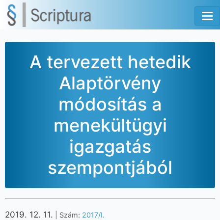
Tog
A tervezett hetedik
Alaptörvény
módosítás a
menekültügyi
igazgatás
szempontjából
2019. 12. 11.
| Szám:
2017/I.