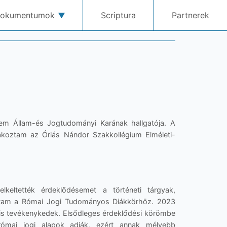
okumentumok
Scriptura
Partnerek
em Állam-és Jogtudományi Karának hallgatója. A
koztam az Óriás Nándor Szakkollégium Elméleti-
keltették érdeklődésemet a történeti tárgyak,
oztam a Római Jogi Tudományos Diákkörhöz. 2023
is tevékenykedek. Elsődleges érdeklődési körömbe
 római jogi alapok adják, ezért annak mélyebb