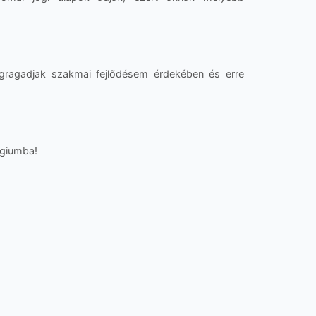
gragadjak szakmai fejlődésem érdekében és erre
légiumba!