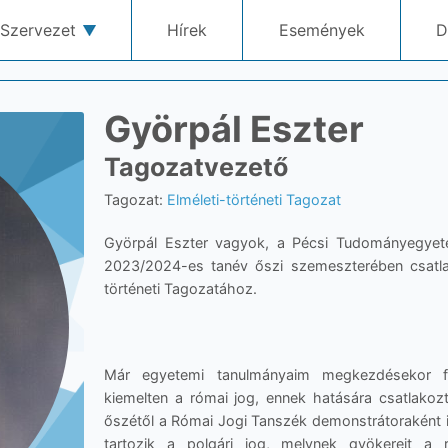
Szervezet
Hírek
Események
D
Györpál Eszter
Tagozatvezető
Tagozat:
Elméleti-történeti Tagozat
Györpál Eszter vagyok, a Pécsi Tudományegyet
2023/2024-es tanév őszi szemeszterében csatla
történeti Tagozatához.
Már egyetemi tanulmányaim megkezdésekor fel
kiemelten a római jog, ennek hatására csatlak
őszétől a Római Jogi Tanszék demonstrátoraként 
tartozik a polgári jog, melynek gyökereit a