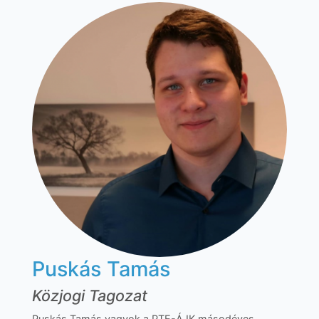
Puskás Tamás
Közjogi Tagozat
Puskás Tamás vagyok a PTE-ÁJK másodéves