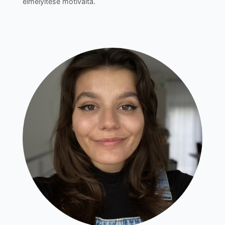
elmélyítése motiválta.