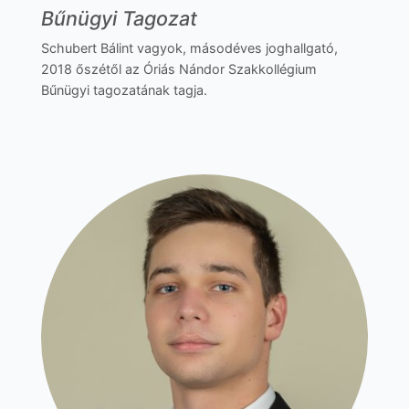
Bűnügyi Tagozat
Schubert Bálint vagyok, másodéves joghallgató,
2018 őszétől az Óriás Nándor Szakkollégium
Bűnügyi tagozatának tagja.