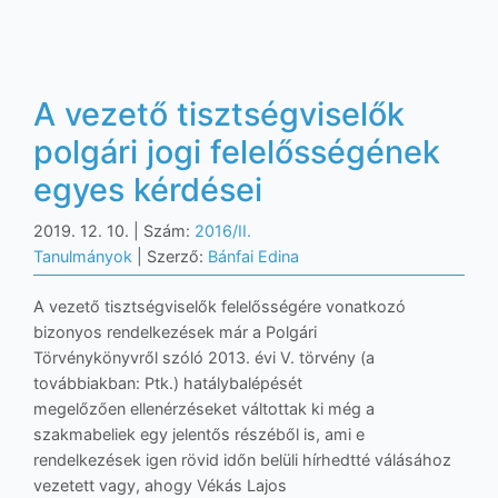
A vezető tisztségviselők
polgári jogi felelősségének
egyes kérdései
2019. 12. 10.
| Szám:
2016/II.
Tanulmányok
| Szerző:
Bánfai Edina
A vezető tisztségviselők felelősségére vonatkozó
bizonyos rendelkezések már a Polgári
Törvénykönyvről szóló 2013. évi V. törvény (a
továbbiakban: Ptk.) hatálybalépését
megelőzően ellenérzéseket váltottak ki még a
szakmabeliek egy jelentős részéből is, ami e
rendelkezések igen rövid időn belüli hírhedtté válásához
vezetett vagy, ahogy Vékás Lajos