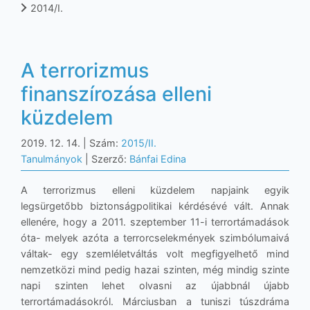
2014/I.
A terrorizmus
finanszírozása elleni
küzdelem
2019. 12. 14.
| Szám:
2015/II.
Tanulmányok
| Szerző:
Bánfai Edina
A terrorizmus elleni küzdelem napjaink egyik
legsürgetőbb biztonságpolitikai kérdésévé vált. Annak
ellenére, hogy a 2011. szeptember 11-i terrortámadások
óta- melyek azóta a terrorcselekmények szimbólumaivá
váltak- egy szemléletváltás volt megfigyelhető mind
nemzetközi mind pedig hazai szinten, még mindig szinte
napi szinten lehet olvasni az újabbnál újabb
terrortámadásokról. Márciusban a tuniszi túszdráma