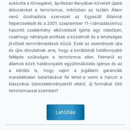
sokkolta a tömegeket, áprilisban Kenyában követelt újabb
áldozatokat a terrorizmus, miközben az Iszlám Állam
nevű dzsihadista szervezet az Egyesült Államok
felperzselését és a 2001. szeptember 11-i támadásokhoz
hasonló cselekmény elkövetését ígérte egy videóban,
csakhogy néhányat említsek a közelmúlt és a lehetséges
jövőbeli terrortámadások közül. Ezek az események újra
és újra rámutatnak arra, hogy a korábbinál hatékonyabb
fellépés szükséges a terrorizmus ellen. Felmerül az
államok közti hatékonyabb együttműködés igénye és az
a kérdés is, hogy vajon a jogállami garanciák
maradéktalan betartásával fel lehet-e venni a harcot a
klasszikus bűncselekményektől eltérő, új formákat öltő
terrorizmussal szemben?
Letöltés