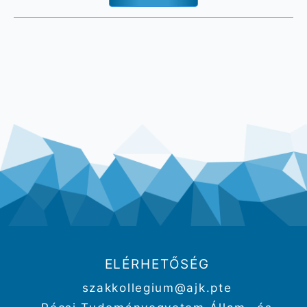
ELÉRHETŐSÉG
szakkollegium@ajk.pte