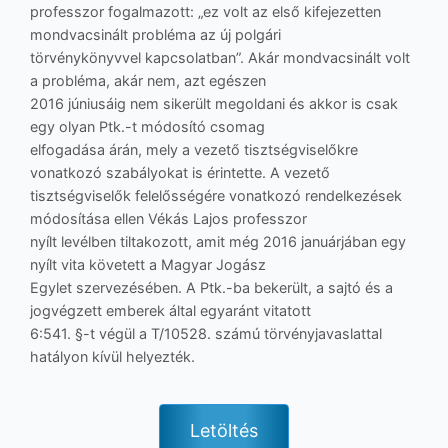
professzor fogalmazott: „ez volt az első kifejezetten
mondvacsinált probléma az új polgári
törvénykönyvvel kapcsolatban”. Akár mondvacsinált volt
a probléma, akár nem, azt egészen
2016 júniusáig nem sikerült megoldani és akkor is csak
egy olyan Ptk.-t módosító csomag
elfogadása árán, mely a vezető tisztségviselőkre
vonatkozó szabályokat is érintette. A vezető
tisztségviselők felelősségére vonatkozó rendelkezések
módosítása ellen Vékás Lajos professzor
nyílt levélben tiltakozott, amit még 2016 januárjában egy
nyílt vita követett a Magyar Jogász
Egylet szervezésében. A Ptk.-ba bekerült, a sajtó és a
jogvégzett emberek által egyaránt vitatott
6:541. §-t végül a T/10528. számú törvényjavaslattal
hatályon kívül helyezték.
Letöltés