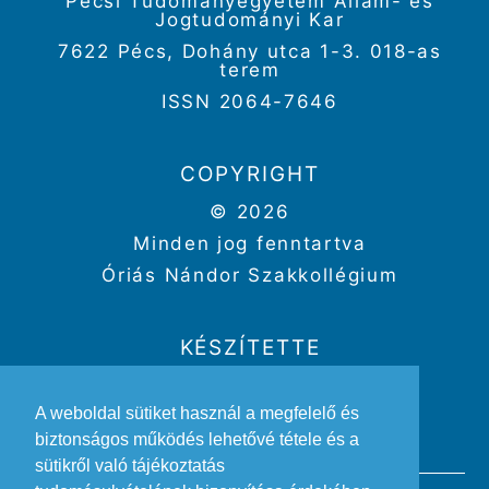
Pécsi Tudományegyetem Állam- és
Jogtudományi Kar
7622 Pécs, Dohány utca 1-3. 018-as
terem
ISSN 2064-7646
COPYRIGHT
© 2026
Minden jog fenntartva
Óriás Nándor Szakkollégium
KÉSZÍTETTE
Weboldal:
Kriszbacher Gergő
A weboldal sütiket használ a megfelelő és
Design:
Gertheis Anna
biztonságos működés lehetővé tétele és a
sütikről való tájékoztatás