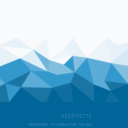
KÉSZÍTETTE
Weboldal:
Kriszbacher Gergő