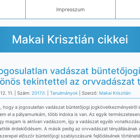
Impresszum
Makai Krisztián cikkei
jogosulatlan vadászat büntetőjog
lönös tekintettel az orvvadászat 
12. 11.
| Szám:
2017/I.
|
Tanulmányok
| Szerző:
Makai Krisztián
, hogy a jogosulatlan vadászat büntetőjogi jogkövetkezményeiről és
tem el a pályamunkám, több indoka is van. Az egyik természetesen
ogy magam is aktívan vadászom, így a vadászat egyéb vonatkozásai 
ltették érdeklődésem. A másik pedig az orvvadászat tényállásának 
 szerepel először büntetőjogi szablyozásunk fejlődésének történet