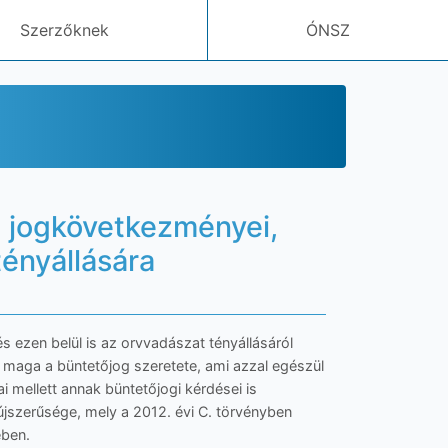
Szerzőknek
ÓNSZ
i jogkövetkezményei,
tényállására
 ezen belül is az orvvadászat tényállásáról
 maga a büntetőjog szeretete, ami azzal egészül
mellett annak büntetőjogi kérdései is
újszerűsége, mely a 2012. évi C. törvényben
ében.