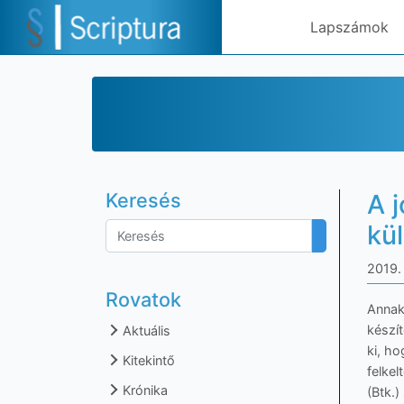
Lapszámok
Keresés
A 
kü
2019. 
Rovatok
Annak
készí
Aktuális
ki, h
Kitekintő
felke
Krónika
(Btk.)