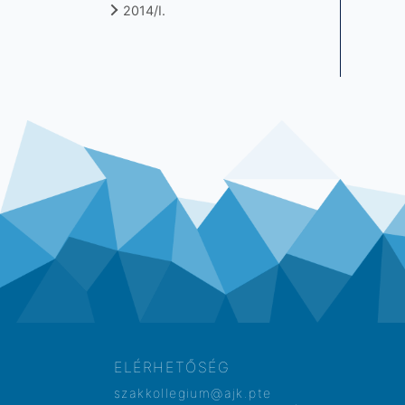
2014/I.
ELÉRHETŐSÉG
szakkollegium@ajk.pte