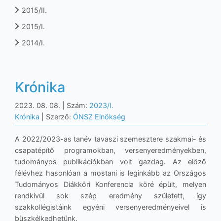
2015/II.
2015/I.
2014/I.
Krónika
2023. 08. 08.
| Szám:
2023/I.
Krónika
| Szerző:
ÓNSZ Elnökség
A 2022/2023-as tanév tavaszi szemesztere szakmai- és
csapatépítő programokban, versenyeredményekben,
tudományos publikációkban volt gazdag. Az előző
félévhez hasonlóan a mostani is leginkább az Országos
Tudományos Diákköri Konferencia köré épült, melyen
rendkívül sok szép eredmény született, így
szakkollégistáink egyéni versenyeredményeivel is
büszkélkedhetünk.