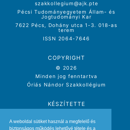
szakkollegium@ajk.pte
Pécsi Tudományegyetem Állam- és
Jogtudományi Kar
7622 Pécs, Dohány utca 1-3. 018-as
terem
ISSN 2064-7646
COPYRIGHT
© 2026
Minden jog fenntartva
Óriás Nándor Szakkollégium
KÉSZÍTETTE
Weboldal:
Kriszbacher Gergő
A weboldal sütiket használ a megfelelő és
Design:
Gertheis Anna
biztonságos működés lehetővé tétele és a