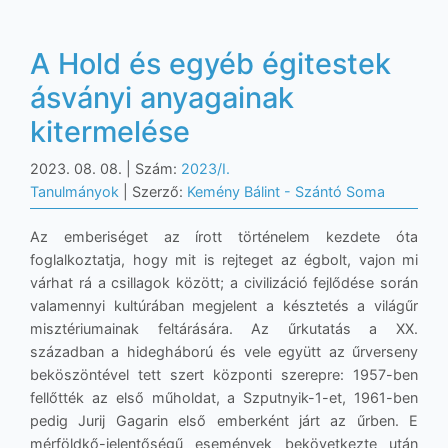
A Hold és egyéb égitestek
ásványi anyagainak
kitermelése
2023. 08. 08.
| Szám:
2023/I.
Tanulmányok
| Szerző:
Kemény Bálint - Szántó Soma
Az emberiséget az írott történelem kezdete óta
foglalkoztatja, hogy mit is rejteget az égbolt, vajon mi
várhat rá a csillagok között; a civilizáció fejlődése során
valamennyi kultúrában megjelent a késztetés a világűr
misztériumainak feltárására. Az űrkutatás a XX.
században a hidegháború és vele együtt az űrverseny
beköszöntével tett szert központi szerepre: 1957-ben
fellőtték az első műholdat, a Szputnyik-1-et, 1961-ben
pedig Jurij Gagarin első emberként járt az űrben. E
mérföldkő-jelentőségű események bekövetkezte után