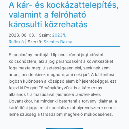
A kár- és kockázattelepítés,
valamint a felróható
károsulti közrehatás
2023. 08. 08.
| Szám:
2023/I.
Reflexió
| Szerző:
Szentes Dalma
E tanulmány mottóját Ulpianus római jogtudóstól
kölcsönöztem, aki a jog parancsaként a következőket
fogalmazta meg: „tisztességesen élni, senkinek sem
ártani, mindenkinek megadni, ami neki jár”. A kártérítési
jogban különösen a középső elem bír jelentőséggel, ezt
fejezi ki Polgári Törvénykönyvünk is a károkozás
általános tilalmazásával (
neminem laedere
elve).
Ugyanakkor, ha mindenki betartaná a törvényi tilalmat, a
kártérítési jogra mint speciális szabályrendszerre nem is
lenne szükség a társadalom megfelelő működéséhez.