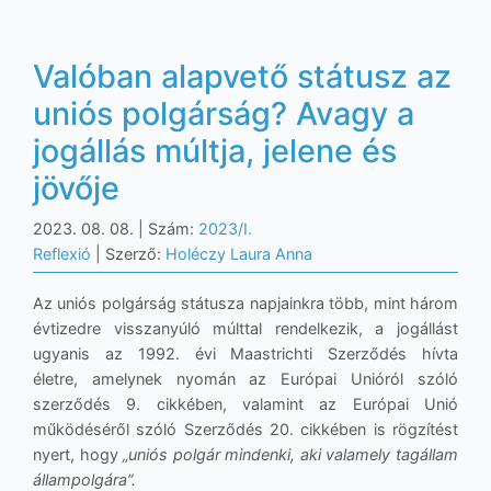
Valóban alapvető státusz az
uniós polgárság? Avagy a
jogállás múltja, jelene és
jövője
2023. 08. 08.
| Szám:
2023/I.
Reflexió
| Szerző:
Holéczy Laura Anna
Az uniós polgárság státusza napjainkra több, mint három
évtizedre visszanyúló múlttal rendelkezik, a jogállást
ugyanis az 1992. évi Maastrichti Szerződés hívta
életre, amelynek nyomán az Európai Unióról szóló
szerződés 9. cikkében, valamint az Európai Unió
működéséről szóló Szerződés 20. cikkében is rögzítést
nyert, hogy
„uniós polgár mindenki, aki valamely tagállam
állampolgára”.