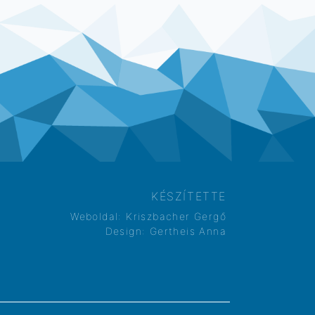
KÉSZÍTETTE
Weboldal:
Kriszbacher Gergő
Design:
Gertheis Anna