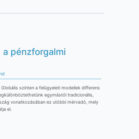
 a pénzforgalmi
nd
Globális szinten a felügyeleti modellek differens
egkülönböztethetünk egymástól tradicionális,
arország vonatkozásában ez utóbbi mérvadó, mely
ja el.