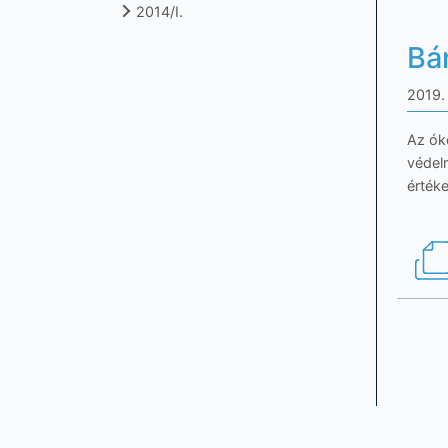
2014/I.
Bá
2019. 
Az ók
védel
értéke