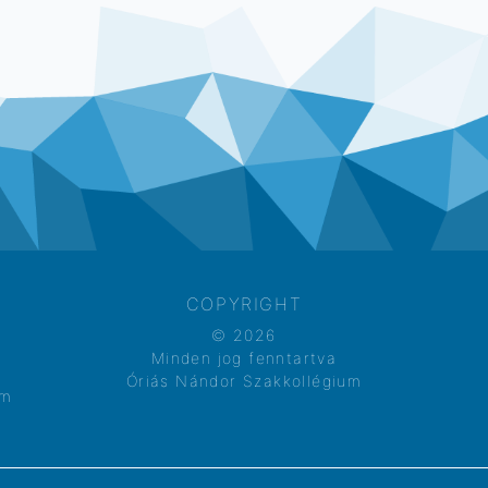
COPYRIGHT
© 2026
Minden jog fenntartva
Óriás Nándor Szakkollégium
em