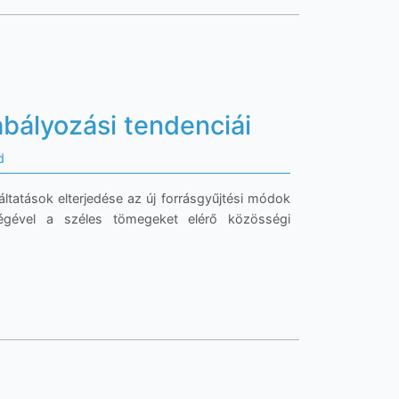
abályozási tendenciái
d
ltatások elterjedése az új forrásgyűjtési módok
ségével a széles tömegeket elérő közösségi