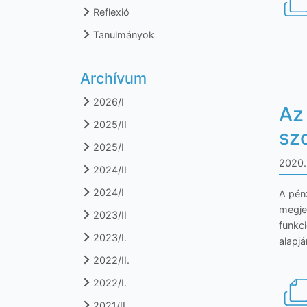
Reflexió
Tanulmányok
Archívum
2026/I
Az
2025/II
sz
2025/I
2020.
2024/II
2024/I
A pénz
megje
2023/II
funkci
2023/I.
alapjá
2022/II.
2022/I.
2021/II.