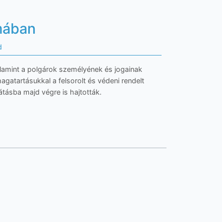
mában
d
alamint a polgárok személyének és jogainak
gatartásukkal a felsorolt és védeni rendelt
látásba majd végre is hajtották.