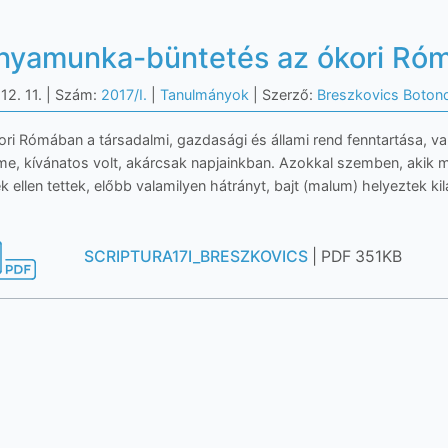
nyamunka-büntetés az ókori Ró
12. 11.
| Szám:
2017/I.
|
Tanulmányok
| Szerző:
Breszkovics Boton
ori Rómában a társadalmi, gazdasági és állami rend fenntartása, v
me, kívánatos volt, akárcsak napjainkban. Azokkal szemben, akik ma
k ellen tettek, előbb valamilyen hátrányt, bajt (malum) helyeztek ki
SCRIPTURA17I_BRESZKOVICS
| PDF 351KB