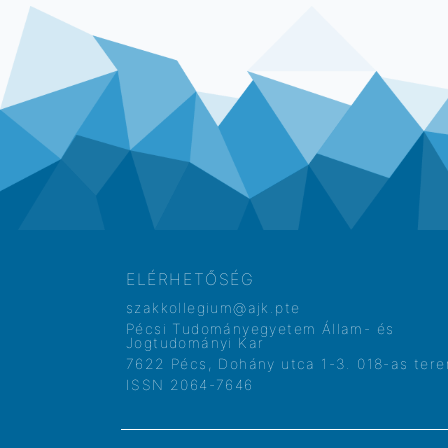
ELÉRHETŐSÉG
szakkollegium@ajk.pte
Pécsi Tudományegyetem Állam- és
Jogtudományi Kar
7622 Pécs, Dohány utca 1-3. 018-as ter
ISSN 2064-7646