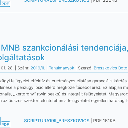
SCRIPTURA20I_BRESZKOVICS
| PDF 222KB
 MNB szankcionálási tendenciája,
olgáltatások
 01. 28.
| Szám:
2019/II.
|
Tanulmányok
| Szerző:
Breszkovics Boto
ügyi felügyelet effektív és eredményes ellátása garanciális kérdés. 
lenése a pénzügyi piac eltérő megközelítéséből ered. Ez alapján m
onális, „ikertorony” (twin peaks) és integrált felügyeletet. Magy
n az összes szektor tekintetében a felügyeletet egyetlen hatóság lát
SCRIPTURA19II_BRESZKOVICS
| PDF 161KB