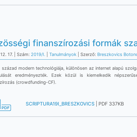
zösségi finanszírozási formák sz
12. 17.
| Szám:
2019/I.
|
Tanulmányok
| Szerző:
Breszkovics Boton
. század modern technológiája, különösen az internet alapú szolgá
kulását eredményezték. Ezek közül is kiemelkedik népszerű
szírozás (crowdfunding-CF).
SCRIPTURA19I_BRESZKOVICS
| PDF 337KB