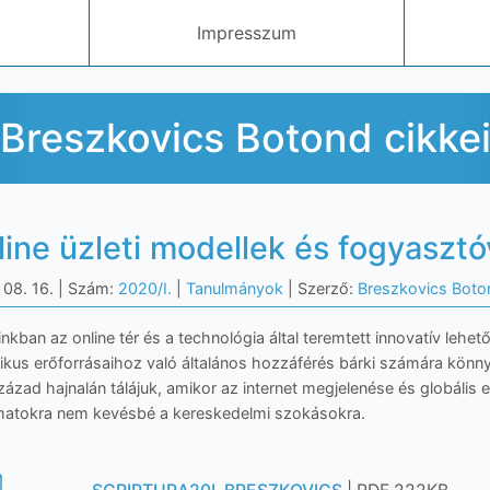
Impresszum
Breszkovics Botond cikke
line üzleti modellek és fogyaszt
 08. 16.
| Szám:
2020/I.
|
Tanulmányok
| Szerző:
Breszkovics Boto
nkban az online tér és a technológia által teremtett innovatív lehe
ikus erőforrásaihoz való általános hozzáférés bárki számára könnyen
zázad hajnalán tálájuk, amikor az internet megjelenése és globális 
matokra nem kevésbé a kereskedelmi szokásokra.