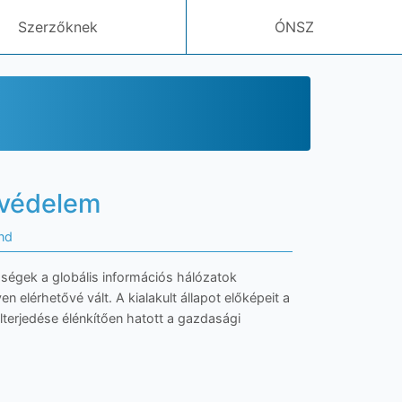
Szerzőknek
ÓNSZ
i
óvédelem
nd
tőségek a globális információs hálózatok
 elérhetővé vált. A kialakult állapot előképeit a
elterjedése élénkítően hatott a gazdasági