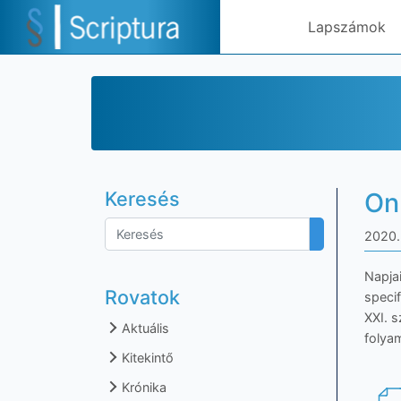
Lapszámok
Keresés
On
2020.
Napjai
Rovatok
specif
XXI. s
Aktuális
folya
Kitekintő
Krónika