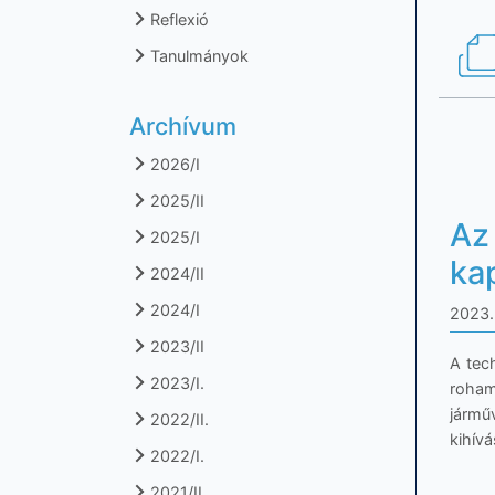
Reflexió
Tanulmányok
Archívum
2026/I
2025/II
Az
2025/I
ka
2024/II
2024/I
2023. 
2023/II
A tech
2023/I.
roham
járműv
2022/II.
kihívá
2022/I.
2021/II.