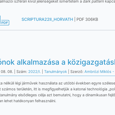
kalmazói szférán kívül jelenségeket ismertetem a
dark pattern
kapcs
SCRIPTURA22II_HORVATH
| PDF 306KB
ónok alkalmazása a közigazgatá
 08. 08.
| Szám:
2022/I.
|
Tanulmányok
| Szerző:
Ambrózi Miklós - 
́ta nélküli légi járművek használata az utóbbi években egyre széle
et számos területén, itt is megfigyelhetjük a katonai technológia „polg
tanulmány elsődleges célja azt bemutatni, hogy a dinamikusan fejlő
an lehet hatékonyan felhasználni.