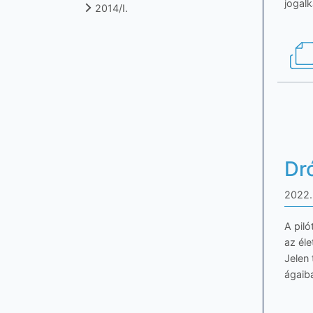
jogal
2014/I.
Dr
2022.
A pilo
az él
Jelen 
ágaib