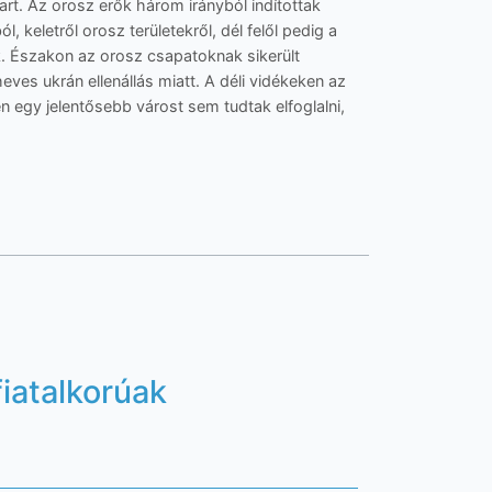
art. Az orosz erők három irányból indítottak
 keletről orosz területekről, dél felől pedig a
ok. Északon az orosz csapatoknak sikerült
eves ukrán ellenállás miatt. A déli vidékeken az
en egy jelentősebb várost sem tudtak elfoglalni,
fiatalkorúak