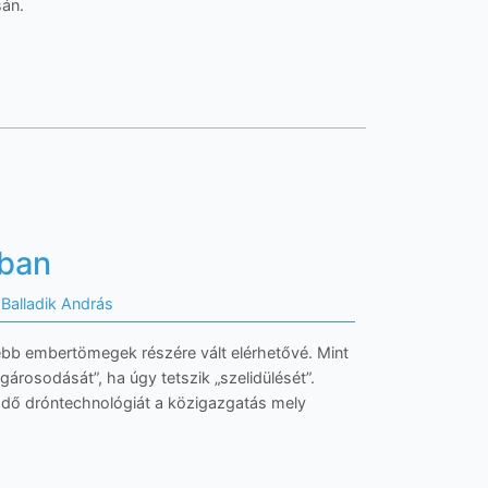
án.
sban
Balladik András
sebb embertömegek részére vált elérhetővé. Mint
árosodását”, ha úgy tetszik „szelidülését”.
dő dróntechnológiát a közigazgatás mely