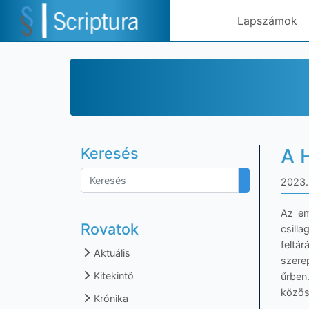
Lapszámok
Keresés
A 
2023.
Az em
Rovatok
csill
feltá
Aktuális
szere
Kitekintő
űrben
közöss
Krónika