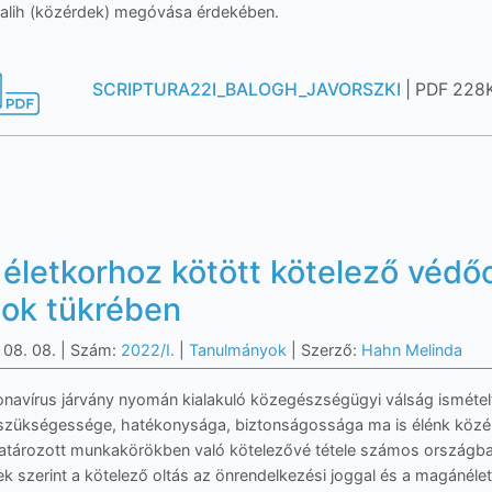
lih (közérdek) megóvása érdekében.
SCRIPTURA22I_BALOGH_JAVORSZKI
| PDF 228
 életkorhoz kötött kötelező védő
gok tükrében
 08. 08.
| Szám:
2022/I.
|
Tanulmányok
| Szerző:
Hahn Melinda
navírus járvány nyomán kialakuló közegészségügyi válság ismételt
zükségessége, hatékonysága, biztonságossága ma is élénk közéle
ározott munkakörökben való kötelezővé tétele számos országban
ek szerint a kötelező oltás az önrendelkezési joggal és a magánélet