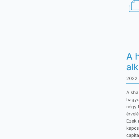
A h
al
2022.
A shar
hagyom
négy 
érvel
Ezek a
kapcso
capita