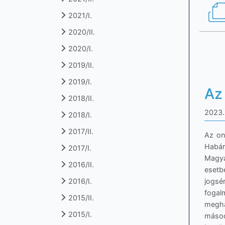
2021/I.
2020/II.
2020/I.
2019/II.
2019/I.
Az 
2018/II.
2023. 
2018/I.
2017/II.
Az on
Habár
2017/I.
Magya
2016/II.
esetb
jogsé
2016/I.
fogal
2015/II.
megha
2015/I.
másod