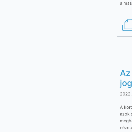
a masa
Az
jo
2022.
A koro
azok s
meghat
nézet