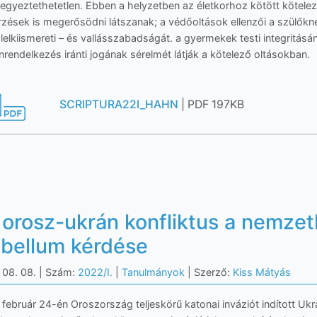
egyeztethetetlen. Ebben a helyzetben az életkorhoz kötött kötelezo
́rzések is megerősödni látszanak; a védőoltások ellenzői a szülő
, lelkiismereti – és vallásszabadságát. a gyermekek testi integritása
nrendelkezés iránti jogának sérelmét látják a kötelező oltásokban.
SCRIPTURA22I_HAHN
| PDF 197KB
 orosz-ukrán konfliktus a nemzetk
 bellum kérdése
 08. 08.
| Szám:
2022/I.
|
Tanulmányok
| Szerző:
Kiss Mátyás
február 24-én Oroszország teljeskörű katonai inváziót indított Ukr