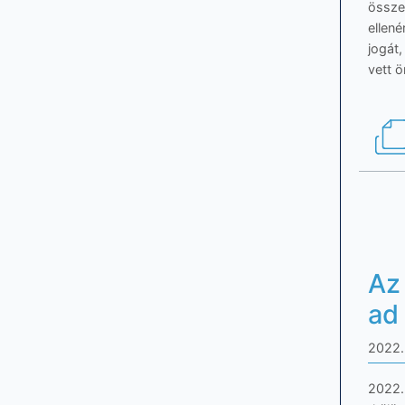
össze
ellene
jogát
vett ö
Az
ad
2022.
2022. 