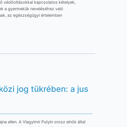
̋ védőoltásokkal kapcsolatos kételyek,
knek a gyermekük neveléséhez való
́nak, az egészségügyi értelemben
özi jog tükrében: a jus
ajna ellen. A Vlagyimir Putyin orosz elnök által