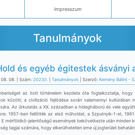
Impresszum
Tanulmányok
Hold és egyéb égitestek ásványi 
 08. 08.
| Szám:
2023/I.
|
Tanulmányok
| Szerző:
Kemény Bálint - 
beriséget az írott történelem kezdete óta foglalkoztatja, hogy m
agok között; a civilizáció fejlődése során valamennyi kultúrában 
rására. Az űrkutatás a XX. században a hidegháború és vele együtt
pre: 1957-ben fellőtték az első műholdat, a Szputnyik-1-et, 1961
. E mérföldkő-jelentőségű események bekövetkezte után minden két
ég tagjai számára, hogy elkerülhetetlen eme új jogterület behatáro