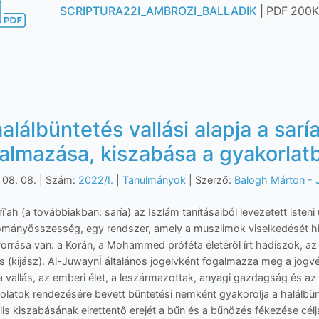
SCRIPTURA22I_AMBROZI_BALLADIK
| PDF 200
alálbüntetés vallási alapja a sar
kalmazása, kiszabása a gyakorlat
 08. 08.
| Szám:
2022/I.
|
Tanulmányok
| Szerző:
Balogh Márton - 
īʿah (a továbbiakban: saría) az Iszlám tanításaiból levezetett isten
ányösszesség, egy rendszer, amely a muszlimok viselkedését hivat
forrása van: a Korán, a Mohammed próféta életéről írt hadíszok,
és (kijász). Al-JuwaynÏ általános jogelvként fogalmazza meg a jogvé
 vallás, az emberi élet, a leszármazottak, anyagi gazdagság és az 
latok rendezésére bevett büntetési nemként gyakorolja a halálbün
lis kiszabásának elrettentő erejét a bűn és a bűnözés fékezése ce