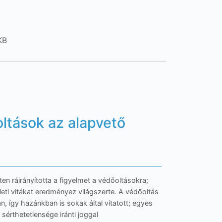
KB
oltások az alapvető
en ráirányította a figyelmet a védőoltásokra;
ti vitákat eredményez világszerte. A védőoltás
, így hazánkban is sokak által vitatott; egyes
 sérthetetlensége iránti joggal