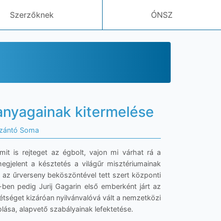
Szerzőknek
ÓNSZ
anyagainak kitermelése
Szántó Soma
it is rejteget az égbolt, vajon mi várhat rá a
megjelent a késztetés a világűr misztériumainak
 az űrverseny beköszöntével tett szert központi
-ben pedig Jurij Gagarin első emberként járt az
séget kizáróan nyilvánvalóvá vált a nemzetközi
lása, alapvető szabályainak lefektetése.