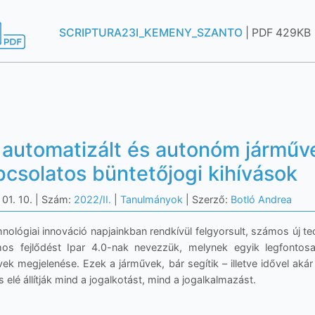
SCRIPTURA23I_KEMENY_SZANTO
| PDF 429KB
 automatizált és autonóm járműv
pcsolatos büntetőjogi kihívások
01. 10.
| Szám:
2022/II.
|
Tanulmányok
| Szerző:
Botló Andrea
nológiai innováció napjainkban rendkívül felgyorsult, számos új te
os fejlődést Ipar 4.0-nak nevezzük, melynek egyik legfonto
ek megjelenése. Ezek a járművek, bár segítik – illetve idővel akár
s elé állítják mind a jogalkotást, mind a jogalkalmazást.