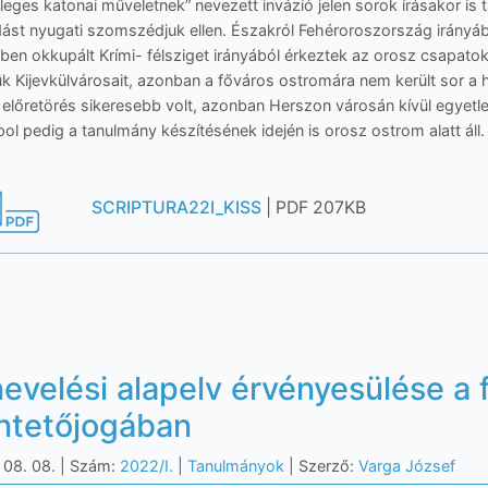
̈nleges katonai műveletnek” nevezett invázió jelen sorok írásakor is t
ást nyugati szomszédjuk ellen. Északról Fehéroroszország irányából,
en okkupált Krími- félsziget irányából érkeztek az orosz csapat
iük Kijevkülvárosait, azonban a főváros ostromára nem került sor a h
előretörés sikeresebb volt, azonban Herszon városán kívül egyetl
ol pedig a tanulmány készítésének idején is orosz ostrom alatt áll.
SCRIPTURA22I_KISS
| PDF 207KB
evelési alapelv érvényesülése a 
ntetőjogában
 08. 08.
| Szám:
2022/I.
|
Tanulmányok
| Szerző:
Varga József