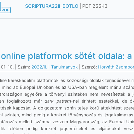
SCRIPTURA22II_BOTLO
| PDF 255KB
online platformok sötét oldala: a
01. 10.
| Szám:
2022/II.
|
Tanulmányok
| Szerző:
Horváth Zsombo
line kereskedelmi platformok és közösségi oldalak terjedésével 
 mind az Európai Unióban és az USA-ban megjelent már a szándé
rországon egyelőre a törvényi szinteken nem nevesítették a 
en foglalkozott már
dark pattern
-nel érintett esetekkel, de 
rtések kapcsán. A dolgozatom során teljes körű áttekintést szere
mi szinten, mind pedig a konkrét törvényhozás és jogalkalmazá
tározás mellett számba veszem Magyarország, az Európai Uni
ik felében pedig konkrét jogsértéseket és eljárásokat ve