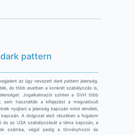
 dark pattern
r
megjelent az úgy nevezett
dark pattern
jelenség.
k, és több esetben a konkrét szabályozás is,
jelenséget. Jogalkalmazói szinten a GVH több
ők sem használták a kifejezést a megvalósult
tnék nyújtani a jelenség kapcsán mind elméleti,
s kapcsán. A dolgozat első részében a fogalom
ó és az USA szabályozását a téma kapcsán, a
szek számba, végül pedig a törvényhozói és