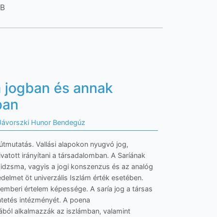
KB
ía jogban és annak
ban
Jávorszki Hunor Bendegúz
i útmutatás. Vallási alapokon nyugvó jog,
ott irányítani a társadalomban. A Saríának
 az idzsma, vagyis a jogi konszenzus és az analóg
delmet öt univerzális Iszlám érték esetében.
emberi értelem képessége. A saría jog a társas
tetés intézményét. A poena
́ljából alkalmazzák az iszlámban, valamint