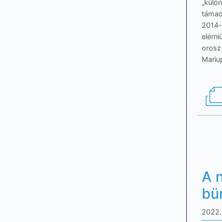
„külo
támad
2014-b
elérn
orosz 
Mariup
A n
bü
2022.