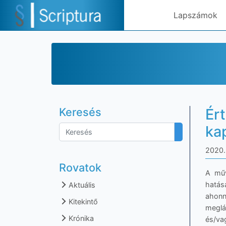
Lapszámok
Keresés
Ért
ka
2020. 
Rovatok
A műv
hatás
Aktuális
ahonn
Kitekintő
meglá
Krónika
és/vag