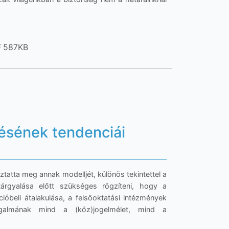
F 587KB
zésének tendenciái
ztatta meg annak modelljét, különös tekintettel a
árgyalása előtt szükséges rögzíteni, hogy a
ióbeli átalakulása, a felsőoktatási intézmények
galmának mind a (köz)jogelmélet, mind a