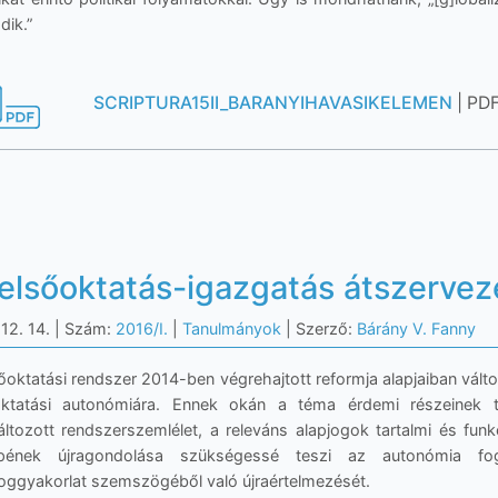
dik.”
SCRIPTURA15II_BARANYIHAVASIKELEMEN
| PD
felsőoktatás-igazgatás átszerve
12. 14.
| Szám:
2016/I.
|
Tanulmányok
| Szerző:
Bárány V. Fanny
őoktatási rendszer 2014-ben végrehajtott reformja alapjaiban válto
oktatási autonómiára. Ennek okán a téma érdemi részeinek t
ltozott rendszerszemlélet, a releváns alapjogok tartalmi és funkc
epének újragondolása szükségessé teszi az autonómia fo
joggyakorlat szemszögéből való újraértelmezését.