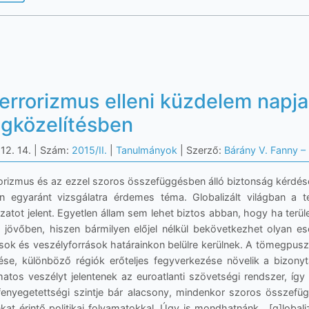
terrorizmus elleni küzdelem napja
gközelítésben
12. 14.
| Szám:
2015/II.
|
Tanulmányok
| Szerző:
Bárány V. Fanny –
rorizmus és az ezzel szoros összefüggésben álló biztonság kérdése 
en egyaránt vizsgálatra érdemes téma. Globalizált világban a 
atot jelent. Egyetlen állam sem lehet biztos abban, hogy ha terüle
a jövőben, hiszen bármilyen előjel nélkül bekövetkezhet olyan 
ások és veszélyforrások határainkon belülre kerülnek. A tömegpus
dése, különböző régiók erőteljes fegyverkezése növelik a bizonyt
matos veszélyt jelentenek az euroatlanti szövetségi rendszer, íg
rfenyegetettségi szintje bár alacsony, mindenkor szoros összef
nkat érintő politikai folyamatokkal. Úgy is mondhatnánk, „[g]lobal