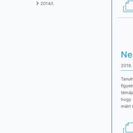
2014/I.
Ne
2019. 
Tanul
figye
témáj
hogy 
miért