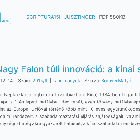
SCRIPTURA15II_JUSZTINGER
| PDF 580KB
Nagy Falon túli innováció: a kína
12. 14.
| Szám:
2015/II.
|
Tanulmányok
| Szerző:
Környei Mátyás
ai Népköztársaságban (a továbbiakban: Kína) 1984-ben fogadták
 április 1-én lépett hatályba. Idén tehát, ezen törvény hatálybal
int az Európai Unióval történő több mint 10 éves együttműködés o
dalmi rendszert, a szabadalmaztatási eljárás sajátosságait, valami
enységi stratégiákra gyakorolt hatásait, a kínai szabadalmi rendsz