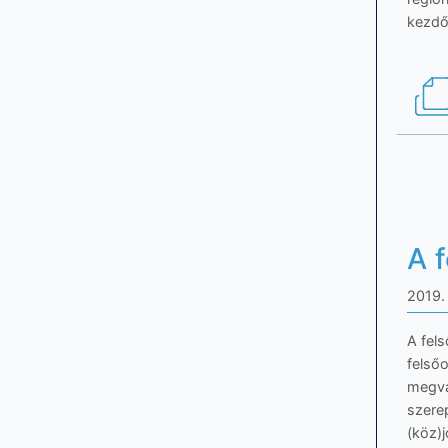
kezdő
A 
2019. 
A fels
felső
megvá
szer
(köz)