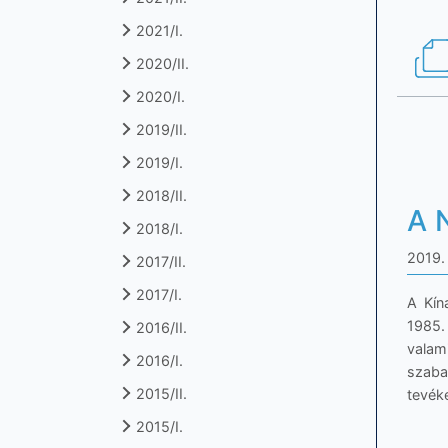
2021/I.
2020/II.
2020/I.
2019/II.
2019/I.
2018/II.
A 
2018/I.
2019. 
2017/II.
2017/I.
A Kín
1985.
2016/II.
valam
2016/I.
szaba
2015/II.
tevék
2015/I.