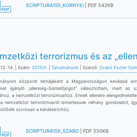
SCRIPTURA15II_KORNYEI
| PDF 542KB
mzetközi terrorizmus és az „elle
12. 14.
| Szám:
2015/II.
|
Tanulmányok
| Szerző:
Szabó Eszter Szi
mányom központi témájaként a Magyarországon kevésbé isme
lmet igénylő „ellenség-büntetőjogot” választottam, mert az 
ához, a nemzetközi terrorizmushoz. Ennek ellenére elengedhetetlenn
a nemzetközi terrorizmusról ismertessek néhány gondolatot, így
 kötődik szorosan a kérdéskörhöz.
SCRIPTURA15II_SZABO
| PDF 550KB