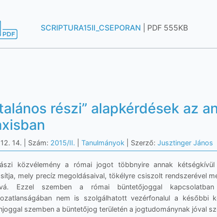
SCRIPTURA15II_CSEPORAN
| PDF 555KB
talános részi” alapkérdések az an
axisban
12. 14.
| Szám:
2015/II.
|
Tanulmányok
| Szerző:
Jusztinger János
ászi közvélemény a római jogot többnyire annak kétségkívül 
sítja, mely precíz megoldásaival, tökélyre csiszolt rendszerével 
jává. Ezzel szemben a római büntetőjoggal kapcsolatba
gozatlanságában nem is szolgálhatott vezérfonalul a későbbi k
joggal szemben a büntetőjog területén a jogtudománynak jóval sze