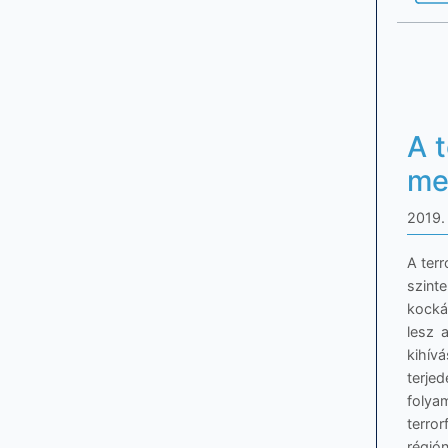
A 
me
2019. 
A ter
szint
kockáz
lesz 
kihív
terje
folya
terro
régió