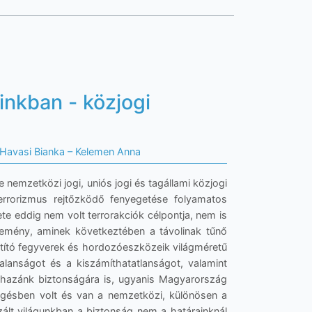
inkban - közjogi
 Havasi Bianka – Kelemen Anna
nemzetközi jogi, uniós jogi és tagállami közjogi
terrorizmus rejtőzködő fenyegetése folyamatos
te eddig nem volt terrorakciók célpontja, nem is
esemény, aminek következtében a távolinak tűnő
ztító fegyverek és hordozóeszközeik világméretű
alanságot és a kiszámíthatatlanságot, valamint
y hazánk biztonságára is, ugyanis Magyarország
üggésben volt és van a nemzetközi, különösen a
izált világunkban a biztonság nem a határainknál