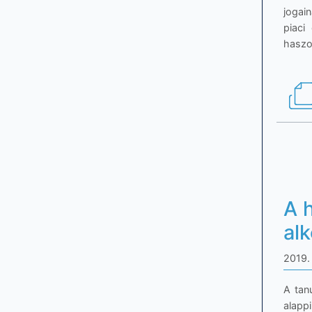
jogai
piaci
haszo
A 
al
2019. 
A tan
alapp