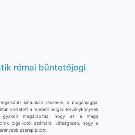
tik római büntetőjogi
leginkább kimunkált részével, a magánjoggal
méltán válhatott a modern polgári törvénykönyvek
n gyakori megállapítás, hogy az a maga
orok jogalkotói számára. Kétségtelen, hogy a
rényebb szerep jutott.