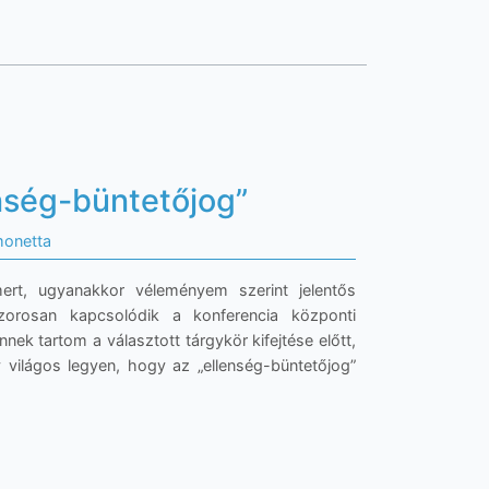
nség-büntetőjog”
monetta
rt, ugyanakkor véleményem szerint jelentős
szorosan kapcsolódik a konferencia központi
ek tartom a választott tárgykör kifejtése előtt,
 világos legyen, hogy az „ellenség-büntetőjog”