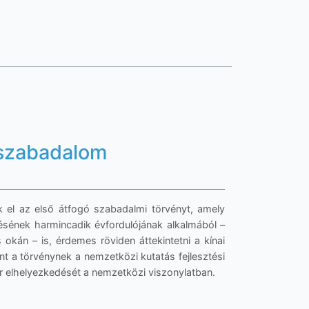
i szabadalom
 el az első átfogó szabadalmi törvényt, amely
épésének harmincadik évfordulójának alkalmából –
kán – is, érdemes röviden áttekintetni a kínai
nt a törvénynek a nemzetközi kutatás fejlesztési
er elhelyezkedését a nemzetközi viszonylatban.