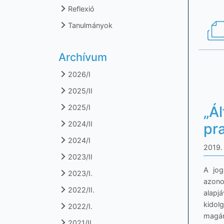
Reflexió
Tanulmányok
Archívum
2026/I
2025/II
„Ál
2025/I
2024/II
pr
2024/I
2019. 
2023/II
A jog
2023/I.
azono
2022/II.
alap
kidol
2022/I.
magán
2021/II.