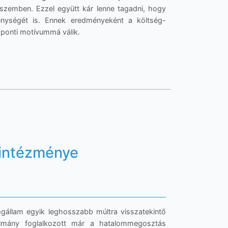
 szemben. Ezzel együtt kár lenne tagadni, hogy
kenységét is. Ennek eredményeként a költség-
zponti motívummá válik.
gintézménye
állam egyik leghosszabb múltra visszatekintő
lmány foglalkozott már a hatalommegosztás