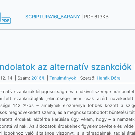
SCRIPTURA16I_BARANY
| PDF 613KB
ndolatok az alternatív szankciók 
12. 14.
| Szám:
2016/I.
|
Tanulmányok
| Szerző:
Hanák Dóra
ternatív szankciók létjogosultsága és rendkívüli szerepe már bünte
lített szankciófajták jelentősége nem csak azért növekedett
ettsége 142 %-os – amelynek előzménye többek között a szigorú
ások megnövekedett száma, és a meghosszabbodott büntetési tételek
sértetti érdekek előtérbe kerülése úgy vélem, hogy – a nemzet
onttá válnak. Az áldozatok érdekeinek figyelembevétele és véde
i jogokhoz való általános viszonyt, s a társadalmak tagjai ál