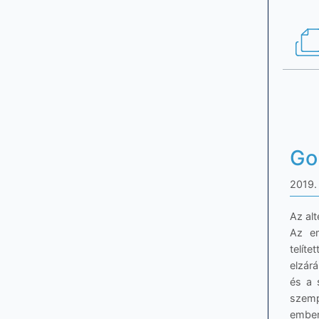
Go
2019. 
Az al
Az em
telít
elzár
és a 
szemp
ember