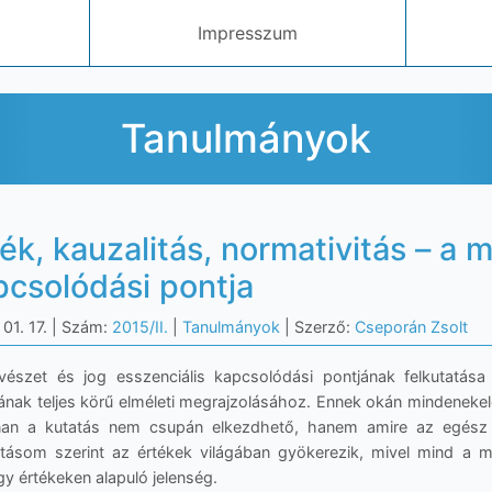
Impresszum
Tanulmányok
ék, kauzalitás, normativitás – a 
pcsolódási pontja
01. 17.
| Szám:
2015/II.
|
Tanulmányok
| Szerző:
Cseporán Zsolt
észet és jog esszenciális kapcsolódási pontjának felkutatása 
ának teljes körű elméleti megrajzolásához. Ennek okán mindenekelőt
an a kutatás nem csupán elkezdhető, hanem amire az egész vi
tásom szerint az értékek világában gyökerezik, mivel mind a m
y értékeken alapuló jelenség.