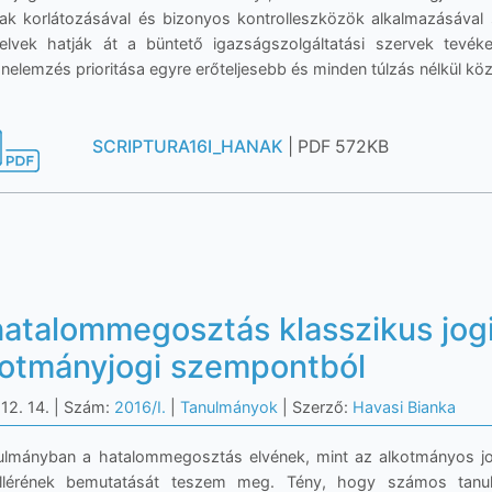
nak korlátozásával és bizonyos kontrolleszközök alkalmazásával
 elvek hatják át a büntető igazságszolgáltatási szervek tevé
nelemzés prioritása egyre erőteljesebb és minden túlzás nélkül kö
SCRIPTURA16I_HANAK
| PDF 572KB
hatalommegosztás klasszikus jo
kotmányjogi szempontból
12. 14.
| Szám:
2016/I.
|
Tanulmányok
| Szerző:
Havasi Bianka
ulmányban a hatalommegosztás elvének, mint az alkotmányos jog
illérének bemutatását teszem meg. Tény, hogy számos tanu